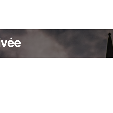
La Boîte à Outils du Rédacteur
rivée